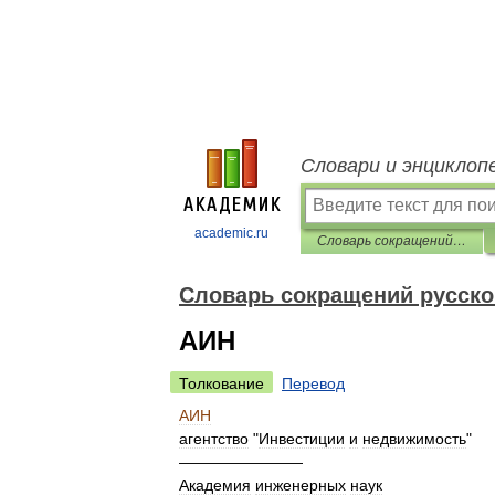
Словари и энциклоп
academic.ru
Словарь сокращений русского языка
Словарь сокращений русско
АИН
Толкование
Перевод
АИН
агентство
"
Инвестиции
и
недвижимость
"
————————
Академия
инженерных
наук