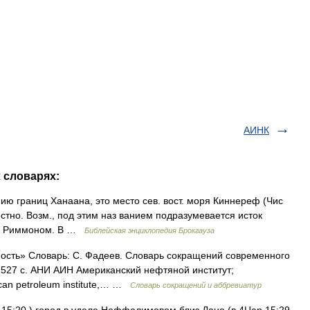
АИНК
 словарях:
анию границ Ханаана, это место сев. вост. моря Киннереф (Чис
естно. Возм., под этим наз ванием подразумевается исток
е с Риммоном. В …
Библейская энциклопедия Брокгауза
ость» Словарь: С. Фадеев. Словарь сокращений современного
7. 527 с. АНИ АИН Американский нефтяной институт;
can petroleum institute,… …
Словарь сокращений и аббревиатур