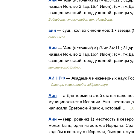
Аин
— ’Аин (источник) а) (Чис.34:11 ; 3Ца
назван Ион, во 2Пар.16:4 Ийон); (см. тж Дан
священнический город у южной границы
Библейская энциклопедия арх. Никифора.
аин
— сущ., кол во синонимов: 1 • звезда
синонимов
Аин
— ’Аин (источник) а) (Чис.34:11 ; 3Ца
назван Ион, во 2Пар.16:4 Ийон); (см. тж Дан
священнический город у южной границы
канонической Библии
АИН РФ
— Академия инженерных наук Рос
Словарь сокращений и аббревиатур
Аин
— á Для термина этой статьи надо пост
муниципалитет в Испании. Аин шестнадца
написали Брегонский закон, который …
Ви
Аин
— (евр. родник) 1) местность в северо
может быть, один из истоков Иордана. Срав
ходьбы к востоку от Изрееля, быстро те