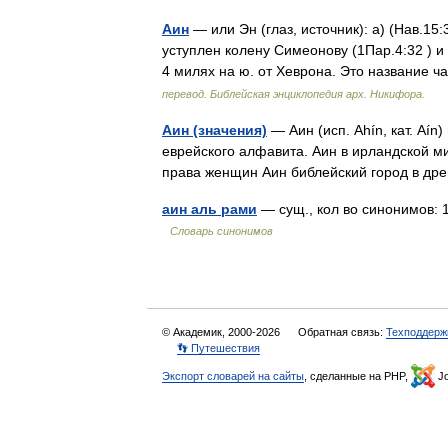
Аин
— или Эн (глаз, источник): а) (Нав.15
уступлен колену Симеонову (1Пар.4:32 ) и
4 милях на ю. от Хеврона. Это название 
перевод. Библейская энциклопедия арх. Никифора.
Аин (значения)
— Аин (исп. Ahín, кат. Aí
еврейского алфавита. Аин в ирландской м
права женщин Аин библейский город в д
аин аль рами
— сущ., кол во синонимов: 1
Словарь синонимов
© Академик, 2000-2026
Обратная связь:
Техподдерж
👣 Путешествия
Экспорт словарей на сайты
, сделанные на PHP,
Jo