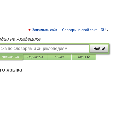
Запомнить сайт
Словарь на свой сайт
RU
едии на Академике
Найти!
Толкования
Переводы
Книги
Игры ⚽
го языка