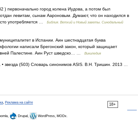
:32 ) первоначально город колена Иудова, а потом был
 отдан левитам, сынам Аароновым. Думают, что он находился в
часто употребляется …
Библия. Ветхий и Новый заветы. Синодальный
n) муниципалитет в Испании. Аин шестнадцатая буква
ифологии написали Брегонский закон, который защищает
ревней Палестине. Аин Руст шведско… …
Википедия
 • звезда (503) Словарь синонимов ASIS. В.Н. Тришин. 2013 …
ка
,
Реклама на сайте
18+
omla,
Drupal,
WordPress, MODx.