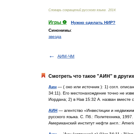
Словарь
сокращений
русского
языка
.
2014
.
Игры ⚽
Нужно сделать НИР?
Синонимы
:
звезда
АИМ-ЧМ
Смотреть что такое "АИН" в других
Аин
— ( око или источник ): 1) согл. опис
34:11). Его местонахождение точно не изв
Иордана; 2) в Нав 15:32 А. назван вмест
АИН
— агентство «Инвестиции и недвижим
русского языка. С. Пб.: Политехника, 199
Американский институт нефти англ.: Ameri