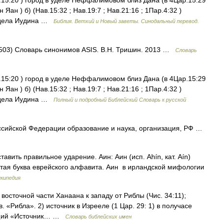
р.15:20 ) город в уделе Неффалимовом близ Дана (в 4Цар.15:29
 Яан ) б) (Нав.15:32 ; Нав.19:7 ; Нав.21:16 ; 1Пар.4:32 )
 удела Иудина …
Библия. Ветхий и Новый заветы. Синодальный перевод.
 (503) Словарь синонимов ASIS. В.Н. Тришин. 2013 …
Словарь
р.15:20 ) город в уделе Неффалимовом близ Дана (в 4Цар.15:29
 Яан ) б) (Нав.15:32 ; Нав.19:7 ; Нав.21:16 ; 1Пар.4:32 )
 удела Иудина …
Полный и подробный Библейский Словарь к русской
сийской Федерации образование и наука, организация, РФ …
авить правильное ударение. Аин: Аин (исп. Ahín, кат. Aín)
тая буква еврейского алфавита. Аин в ирландской мифологии
кипедия
 восточной части Ханаана к западу от Риблы (Чис. 34:11);
. «Рибла». 2) источник в Изрееле (1 Цар. 29: 1) в получасе
кущий «Источник… …
Словарь библейских имен